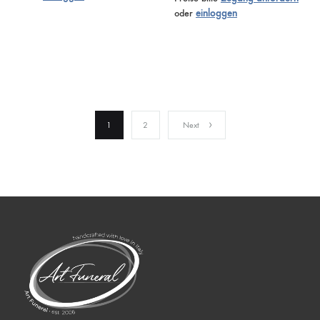
oder
einloggen
1
2
Next