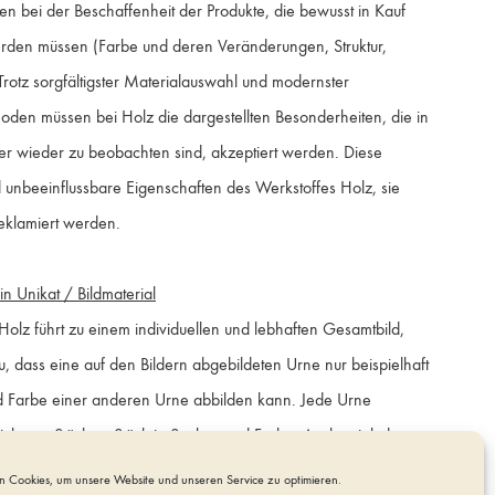
n bei der Beschaffenheit der Produkte, die bewusst in Kauf
Größe / Size
en müssen (Farbe und deren Veränderungen, Struktur,
rotz sorgfältigster Materialauswahl und modernster
Quantity
oden müssen bei Holz die dargestellten Besonderheiten, die in
er wieder zu beobachten sind, akzeptiert werden. Diese
unbeeinflussbare Eigenschaften des Werkstoffes Holz, sie
IN DEN WARENKORB
eklamiert werden.
in Unikat / Bildmaterial
Holz führt zu einem individuellen und lebhaften Gesamtbild,
, dass eine auf den Bildern abgebildeten Urne nur beispielhaft
nd Farbe einer anderen Urne abbilden kann. Jede Urne
ich von Stück zu Stück in Struktur und Farbe. Auch spielt der
ine wichtige Rolle, da Hölzer und ihre Optik sich auch dadurch
 Cookies, um unsere Website und unseren Service zu optimieren.