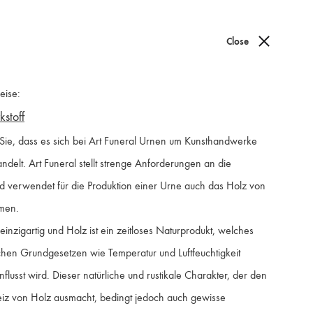
Close
0
eise:
stoff
 Sie, dass es sich bei Art Funeral Urnen um Kunsthandwerke
ndelt. Art Funeral stellt strenge Anforderungen an die
nd verwendet für die Produktion einer Urne auch das Holz von
men.
einzigartig und Holz ist ein zeitloses Naturprodukt, welches
chen Grundgesetzen wie Temperatur und Luftfeuchtigkeit
Farben / Colours
flusst wird. Dieser natürliche und rustikale Charakter, der den
iz von Holz ausmacht, bedingt jedoch auch gewisse
Form