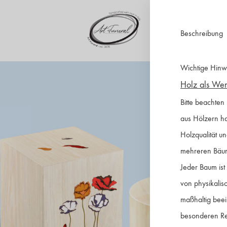
Beschreibung
artfuneral.com
Art
Wichtige Hinw
Funeral
Holz als Werk
Bitte beachten
aus Hölzern ha
Holzqualität u
mehreren Bäu
Jeder Baum ist 
von physikalis
maßhaltig beein
besonderen Re