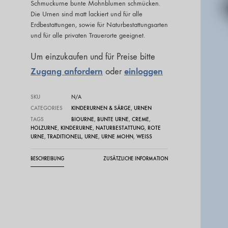
Schmuckurne bunte Mohnblumen schmücken.
Die
Urnen sind matt lackiert und für alle
Erdbestattungen, sowie für Naturbestattungsarten
und für alle privaten Trauerorte geeignet.
Um einzukaufen und für Preise bitte
Zugang anfordern
einloggen
oder
SKU
N/A
CATEGORIES
KINDERURNEN & SÄRGE
,
URNEN
TAGS
BIOURNE
,
BUNTE URNE
,
CREME
,
HOLZURNE
,
KINDERURNE
,
NATURBESTATTUNG
,
ROTE
URNE
,
TRADITIONELL
,
URNE
,
URNE MOHN
,
WEISS
BESCHREIBUNG
ZUSÄTZLICHE INFORMATION