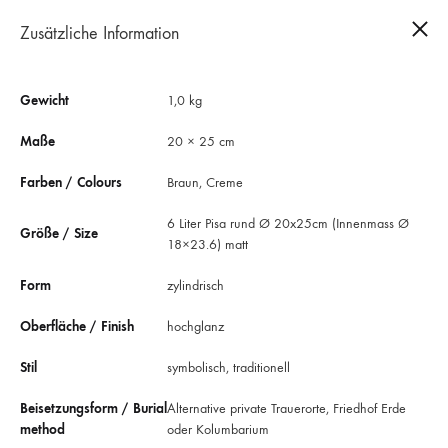
Zusätzliche Information
0
Gewicht
1,0 kg
Maße
20 × 25 cm
Farben / Colours
Braun, Creme
6 Liter Pisa rund Ø 20x25cm (Innenmass Ø
Größe / Size
18×23.6) matt
Form
zylindrisch
Oberfläche / Finish
hochglanz
Stil
symbolisch, traditionell
Beisetzungsform / Burial
Alternative private Trauerorte, Friedhof Erde
method
oder Kolumbarium