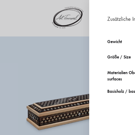
Zusätzliche I
artfuneral.com
Art
Gewicht
Funeral
Größe / Size
Materialien Ob
surfaces
Basisholz / bas