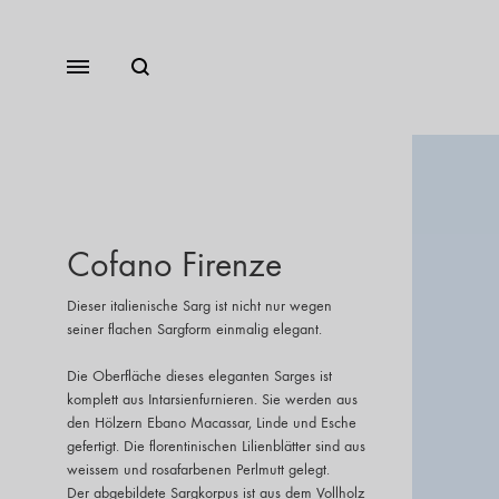
Cofano Firenze
Dieser italienische Sarg ist nicht nur wegen
seiner flachen Sargform einmalig elegant.
Die Oberfläche dieses eleganten Sarges ist
komplett aus Intarsienfurnieren. Sie werden aus
den Hölzern Ebano Macassar, Linde und Esche
gefertigt. Die florentinischen Lilienblätter sind aus
weissem und rosafarbenen Perlmutt gelegt.
Der abgebildete Sargkorpus ist aus dem Vollholz