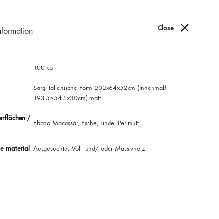
Close
nformation
0
100 kg
Sarg italienische Form 202x64x52cm (Innenmaß
193.5×54.5x30cm) matt
erflächen /
Ebano Macassar, Esche, Linde, Perlmutt
e material
Ausgesuchtes Voll- und/ oder Massivholz