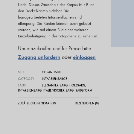
Linde. Dieses Grundholz des Korpus ist z.B. an
den Deckelkanten sichtbar. Die
handgearbeiteten Intarsienflächen sind
offenporig. Die Kanten können auch gebeizt
werden, wie auf einem Bild einer weiteren
Einzelanfertigung in der Fotogalerie zu sehen ist.
Um einzukaufen und für Preise bitte
Zugang anfordern
einloggen
oder
SKU
CO-ML-EM-01T
CATEGORY
INTARSIENSÄRGE
TAGS
ELEGANTER SARG
,
HOLZSARG
,
INTARSIENSARG
,
ITALIENISCHER SARG
,
SARGFORM
ZUSÄTZLICHE INFORMATION
REZENSIONEN (0)