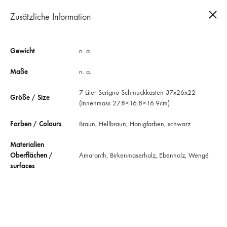
Zusätzliche Information
0
Gewicht
n. a.
Maße
n. a.
7 Liter Scrigno Schmuckkasten 37x26x22
Größe / Size
(Innenmass 27.8×16.8×16.9cm)
Farben / Colours
Braun, Hellbraun, Honigfarben, schwarz
Materialien
Oberflächen /
Amaranth, Birkenmaserholz, Ebenholz, Wengé
surfaces