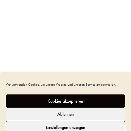
Quantity
IN DEN WARENKORB
SKU
N/A
CATEGORY
SCRIGNO
Wir verwenden Cookies, um unsere Website und unseren Service zu optimieren.
ZUSÄTZLICHE INFORMATION
Cookies akzeptieren
REZENSIONEN (0)
Ablehnen
Einstellungen anzeigen