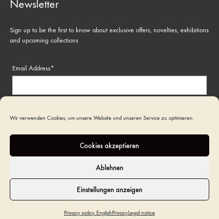
Newsletter
Sign up to be the first to know about exclusive offers, novelties, exhibitions
and upcoming collections
Email Address*
Name
Wir verwenden Cookies, um unsere Website und unseren Service zu optimieren.
Cookies akzeptieren
Ablehnen
Einstellungen anzeigen
©2022 Art Funeral. All rights reserved
Privacy policy English
Privacy
Legal notice