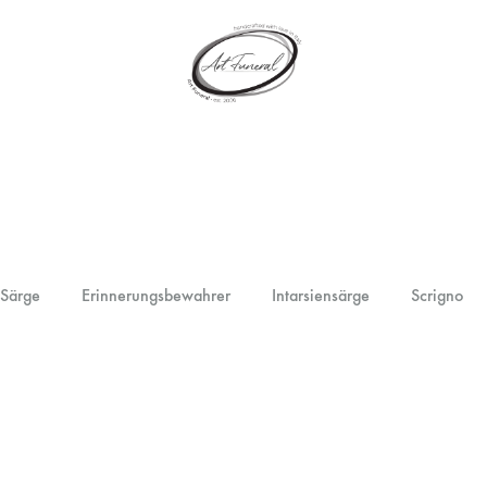
artfuneral.com
Art
Funeral
 Särge
Erinnerungsbewahrer
Intarsiensärge
Scrigno