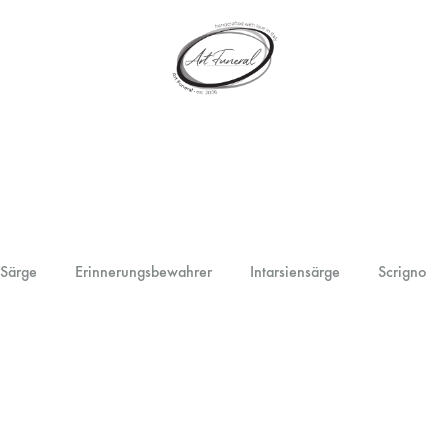
artfuneral.com
Art
Funeral
 Särge
Erinnerungsbewahrer
Intarsiensärge
Scrigno