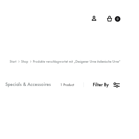
0
Start
Shop
Produkte verschlagwortet mit „Desigener Urne italienische Urne“
Specials & Accessoires
Filter By
1 Product