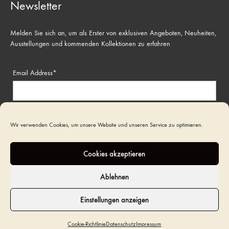
Newsletter
Melden Sie sich an, um als Erster von exklusiven Angeboten, Neuheiten,
Ausstellungen und kommenden Kollektionen zu erfahren
Email Address*
Name
Wir verwenden Cookies, um unsere Website und unseren Service zu optimieren.
Cookies akzeptieren
Ablehnen
Einstellungen anzeigen
©2022 Art Funeral. All rights reserved
Cookie-Richtlinie
Datenschutz
Impressum