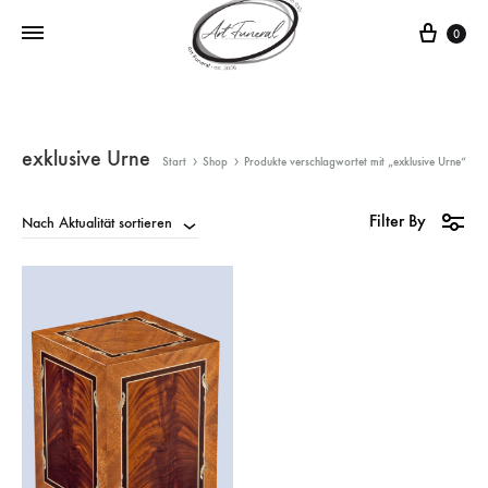
0
exklusive Urne
Start
Shop
Produkte verschlagwortet mit „exklusive Urne“
Filter By
Nach Aktualität sortieren