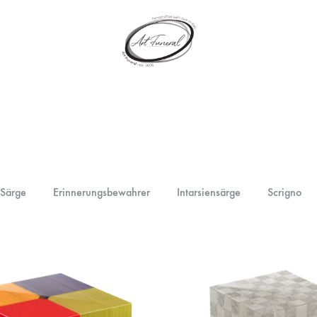
artfuneral.com
Art
Funeral
 Särge
Erinnerungsbewahrer
Intarsiensärge
Scrigno