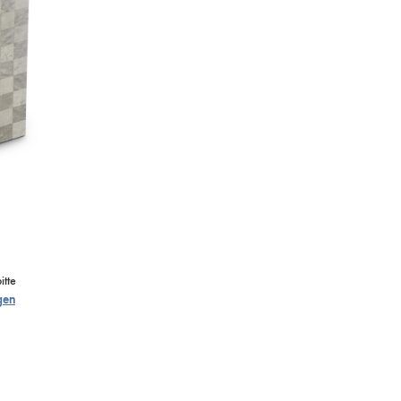
itte
gen