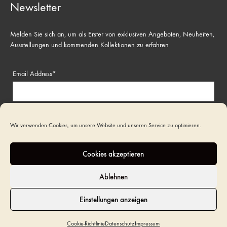
Newsletter
Melden Sie sich an, um als Erster von exklusiven Angeboten, Neuheiten,
Ausstellungen und kommenden Kollektionen zu erfahren
Email Address*
Name
Wir verwenden Cookies, um unsere Website und unseren Service zu optimieren.
Cookies akzeptieren
Ablehnen
Einstellungen anzeigen
©2022 Art Funeral. All rights reserved
Cookie-Richtlinie
Datenschutz
Impressum