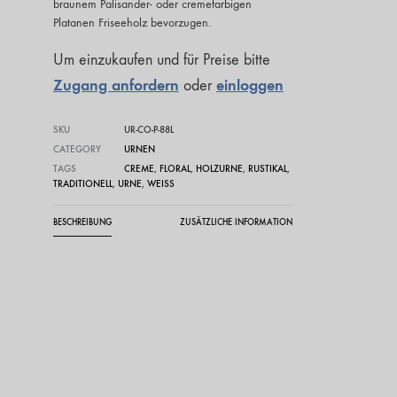
braunem Palisander- oder cremefarbigen
Platanen Friseeholz bevorzugen.
Um einzukaufen und für Preise bitte
Zugang anfordern
einloggen
oder
SKU
UR-CO-P-88L
CATEGORY
URNEN
TAGS
CREME
,
FLORAL
,
HOLZURNE
,
RUSTIKAL
,
TRADITIONELL
,
URNE
,
WEISS
BESCHREIBUNG
ZUSÄTZLICHE INFORMATION