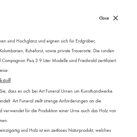
Close
0
en sind Hochglanz und eignen sich für Erdgräber,
umbarien, Ruheforst, sowie private Trauerorte. Die runden
 Compagnon Pisa 3.9 Liter Modelle sind Friedwald zertifiziert.
eise:
stoff
 Sie, dass es sich bei Art Funeral Urnen um Kunsthandwerke
ndelt. Art Funeral stellt strenge Anforderungen an die
nd verwendet für die Produktion einer Urne auch das Holz von
men.
einzigartig und Holz ist ein zeitloses Naturprodukt, welches
Farben / Colours