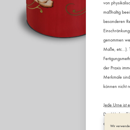
von physikalis
maßhaltig beein
besonderen Re
Einschränkunge
genommen werd
Maße, etc…). T
Fertigungsmeth
der Praxis imm
Merkmale sind 
können nicht r
Jede Urne ist e
Der Werkstoff 
aber auch dazu
Wir verwenden