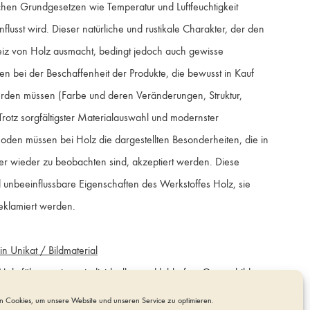
chen Grundgesetzen wie Temperatur und Luftfeuchtigkeit
flusst wird. Dieser natürliche und rustikale Charakter, der den
Quantity
iz von Holz ausmacht, bedingt jedoch auch gewisse
n bei der Beschaffenheit der Produkte, die bewusst in Kauf
en müssen (Farbe und deren Veränderungen, Struktur,
IN DEN WARENKORB
rotz sorgfältigster Materialauswahl und modernster
oden müssen bei Holz die dargestellten Besonderheiten, die in
er wieder zu beobachten sind, akzeptiert werden. Diese
unbeeinflussbare Eigenschaften des Werkstoffes Holz, sie
eklamiert werden.
in Unikat / Bildmaterial
Holz führt zu einem individuellen und lebhaften Gesamtbild,
, dass eine auf den Bildern abgebildeten Urne nur beispielhaft
 Cookies, um unsere Website und unseren Service zu optimieren.