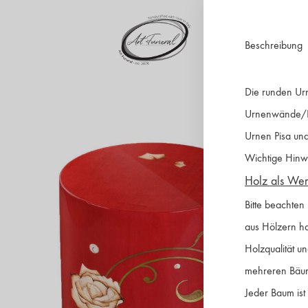
Beschreibung
artfuneral.com
Art
Die runden Urn
Funeral
Urnenwände/Kol
Urnen Pisa und
Wichtige Hinw
Holz als Werk
Bitte beachten
aus Hölzern ha
Holzqualität u
mehreren Bäu
Jeder Baum ist 